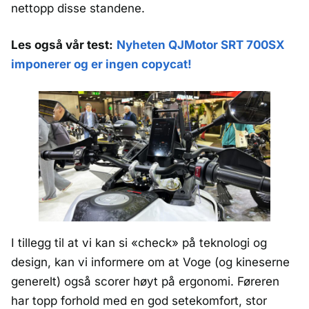
nettopp disse standene.
Les også vår test:
Nyheten QJMotor SRT 700SX
imponerer og er ingen copycat!
I tillegg til at vi kan si «check» på teknologi og
design, kan vi informere om at Voge (og kineserne
generelt) også scorer høyt på ergonomi. Føreren
har topp forhold med en god setekomfort, stor