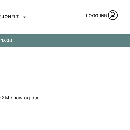
LOGG INN
SJONELT
 17.00
 FXM-show og trail.