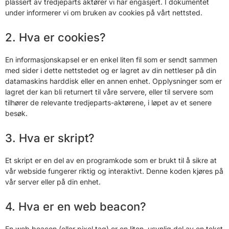
plassert av tredjeparts aktører vi har engasjert. I dokumentet
under informerer vi om bruken av cookies på vårt nettsted.
2. Hva er cookies?
En informasjonskapsel er en enkel liten fil som er sendt sammen
med sider i dette nettstedet og er lagret av din nettleser på din
datamaskins harddisk eller en annen enhet. Opplysninger som er
lagret der kan bli returnert til våre servere, eller til servere som
tilhører de relevante tredjeparts-aktørene, i løpet av et senere
besøk.
3. Hva er skript?
Et skript er en del av en programkode som er brukt til å sikre at
vår webside fungerer riktig og interaktivt. Denne koden kjøres på
vår server eller på din enhet.
4. Hva er en web beacon?
En web beacon (eller pixel tag) er en liten, usynlig del av en tekst