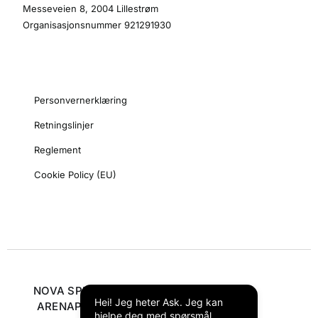
Messeveien 8, 2004 Lillestrøm
Organisasjonsnummer 921291930
Personvernerklæring
Retningslinjer
Reglement
Cookie Policy (EU)
NOVA SPEKTRUM
Hei! Jeg heter Ask. Jeg kan
ARENAPARTNER
hjelpe deg med spørsmål,