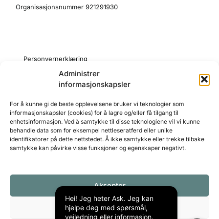
Organisasjonsnummer 921291930
Personvernerklæring
Administrer
Retningslinjer
informasjonskapsler
Reglement
For å kunne gi de beste opplevelsene bruker vi teknologier som
Cookie Policy (EU)
informasjonskapsler (cookies) for å lagre og/eller få tilgang til
enhetsinformasjon. Ved å samtykke til disse teknologiene vil vi kunne
behandle data som for eksempel nettleseratferd eller unike
identifikatorer på dette nettstedet. Å ikke samtykke eller trekke tilbake
samtykke kan påvirke visse funksjoner og egenskaper negativt.
Aksepter
NOVA SPEKTRUM
ARENAPARTNER
Hei! Jeg heter Ask. Jeg kan
Avvis
hjelpe deg med spørsmål,